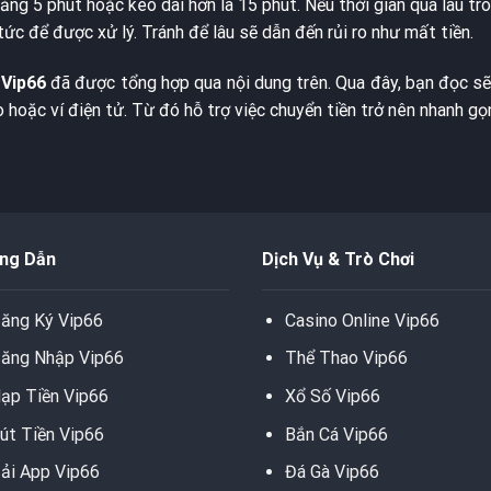
ảng 5 phút hoặc kéo dài hơn là 15 phút. Nếu thời gian quá lâu tr
tức để được xử lý. Tránh để lâu sẽ dẫn đến rủi ro như mất tiền.
 Vip66
đã được tổng hợp qua nội dung trên. Qua đây, bạn đọc sẽ
hoặc ví điện tử. Từ đó hỗ trợ việc chuyển tiền trở nên nhanh gọ
ng Dẫn
Dịch Vụ & Trò Chơi
ăng Ký Vip66
Casino Online Vip66
ăng Nhập Vip66
Thể Thao Vip66
ạp Tiền Vip66
Xổ Số Vip66
út Tiền Vip66
Bắn Cá Vip66
ải App Vip66
Đá Gà Vip66