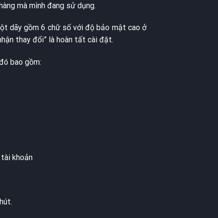
n hàng mà mình đang sử dụng.
 một dãy gồm 6 chữ số với độ bảo mật cao ở
hận thay đổi” là hoàn tất cài đặt.
 đó bao gồm:
 tài khoản
phút.