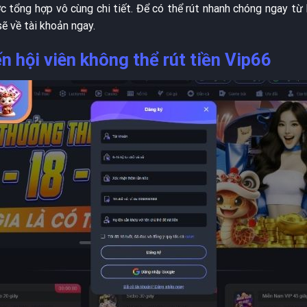
 tổng hợp vô cùng chi tiết. Để có thể rút nhanh chóng ngay từ l
 sẽ về tài khoản ngay.
n hội viên không thể rút tiền Vip66