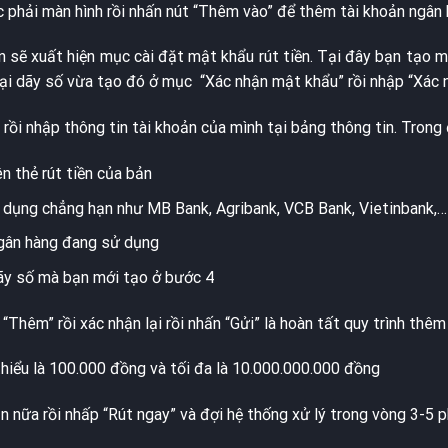
c phải màn hình rồi nhấn nút “Thêm vào” để thêm tài khoản ngâ
ện sẽ xuất hiện mục cài đặt mật khẩu rút tiền. Tại đây bạn tạo
ại dãy số vừa tạo đó ở mục “Xác nhận mật khẩu” rồi nhập “Xác n
rồi nhập thông tin tài khoản của mình tại bảng thông tin. Trong
n thẻ rút tiền của bản
 dụng chẳng hạn như MB Bank, Agribank, VCB Bank, Vietinbank,…
ngân hàng đang sử dụng
ãy số mà bạn mới tạo ở bước 4
 “Thêm” rồi xác nhận lại rồi nhấn “Gửi” là hoàn tất quy trình thêm
thiểu là 100.000 đồng và tối đa là 10.000.000.000 đồng
n nữa rồi nhấp “Rút ngay” và đợi hệ thống xử lý trong vòng 3-5 