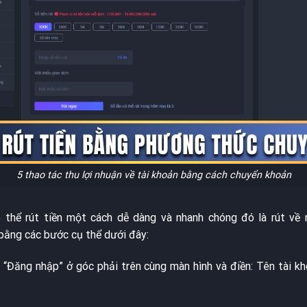
5 thao tác thu lợi nhuận về tài khoản bằng cách chuyển khoản
thể rút tiền một cách dễ dàng và nhanh chóng đó là rút về n
 bằng các bước cụ thể dưới đây:
n “Đăng nhập” ở góc phải trên cùng màn hình và điền: Tên tài k