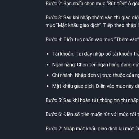
Bước 2: Bạn nhấn chọn mục “Rút tiền” ở gó
Bước 3: Sau khi nhấp thêm vào thì giao di
mục “Mật khẩu giao dịch”. Tiếp theo nhập l
Bước 4: Tiếp tục nhấn vào mục “Thêm vào” 
Tài khoản: Tại đây nhập số tài khoản trê
Ngân hàng: Chọn tên ngân hàng đang sử
Chi nhánh: Nhập đơn vị trực thuộc của 
Mật khẩu giao dịch: Điền vào mục này d
Bước 5: Sau khi hoàn tất thông tin thì nhấp
Bước 6: Điền số tiền muốn rút với mức tối 
Bước 7: Nhập mật khẩu giao dịch lại một lầ