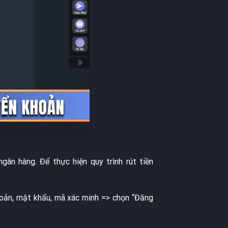
gân hàng. Để thực hiện quy trình rút tiền
hoản, mật khẩu, mã xác minh => chọn “Đăng