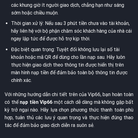
các khung giờ ít người giao dịch, chẳng hạn như sáng
sớm hoặc chiều muộn.
Thời gian xử lý:
Nếu sau 3 phút tiền chưa vào tài khoản,
hãy liên hệ với bộ phận chăm sóc khách hàng của nhà cái
ngay lập tức để được hỗ trợ kịp thời.
Đặc biệt quan trọng:
Tuyệt đối không lưu lại số tài
khoản hoặc mã QR để dùng cho lần nạp sau. Hãy luôn
thực hiện giao dịch theo thông tin được hiển thị trên
màn hình nạp tiền để đảm bảo toàn bộ thông tin được
chính xác.
Với những hướng dẫn chi tiết trên của Vip66, bạn hoàn toàn
có thể
nạp tiền Vip66
một cách dễ dàng mà không gặp bất
kỳ trở ngại nào. Hãy lựa chọn phương thức thanh toán phù
hợp, tuân thủ các lưu ý quan trọng và thực hiện đúng thao
tác để đảm bảo giao dịch diễn ra suôn sẻ.