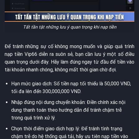
Tất tần tật những lưu ý quan trọng khi nạp tiền
Để tránh những sự cố không mong muốn và giúp quá trình
nạp tiền Vip66 diễn ra suôn sẻ, bạn cần lưu ý một số điều
quan trọng dưới đây. Hãy làm đúng ngay từ đầu để tiền vào
tài khoản nhanh chóng, không mất thời gian chờ đợi.
Hạn mức giao dịch:
Số tiền nạp tối thiểu là 50,000 VND,
tối đa lên đến 300,000,000 VND.
Nhập đúng nội dung chuyển khoản:
Điền chính xác nội
dung thanh toán theo hướng dẫn để tránh chậm trễ
trong quá trình xử lý.
Chọn thời điểm giao dịch hợp lý:
Để tránh tình trạng
chậm trễ do hệ thống quá tải, hãy ưu tiên nạp tiền vào