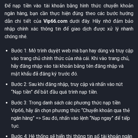
Để nạp tiền vào tài khoản bằng hình thức chuyển khoản
ngân hàng, bạn cần thực hiện đúng theo các bước hướng
dẫn chi tiết của
Vip66.com
dưới đây. Hãy nhớ đảm bảo
nhập chính xác thông tin để giao dịch được xử lý nhanh
chóng nhé.
Bước 1: Mở trình duyệt web mà bạn hay dùng và truy cập
vào trang chủ chính thức của nhà cái. Khi vào trang chủ,
hãy đăng nhập vào tài khoản bằng tên đăng nhập và
mật khẩu đã đăng ký trước đó.
Bước 2: Sau khi đăng nhập, truy cập và nhấn vào nút
“Nạp tiền” để bắt đầu quá trình nạp tiền.
Bước 3: Trong danh sách các phương thức nạp tiền
Vip66, hãy ấn chọn phương thức “Chuyển khoản qua thẻ
ngân hàng” => Sau đó, nhấn vào lệnh “Nạp ngay” để tiếp
tục.
Bước 4: Hệ thống sẽ hiển thị thông tin số tài khoản ngân