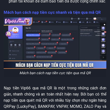
phần tài khoản để đảm bảo tiền đã được cộng chính xác.
Mách bạn cách nạp tiền cực nhanh và tiện qua mã QR
Mách bạn cách nạp tiền cực tiện qua mã QR
Nạp tiền Vip66 qua mã QR là một trong những cách đơn
giản, nhanh chóng và an toàn nhất hiện nay. Bởi bạn có thể
nạp tiền qua quét mã QR với nhiều tùy chọn như ngân hàng
QRPay (LuckyPay), BANKPAY, VNPAY, MOMO, ZALO Pay và