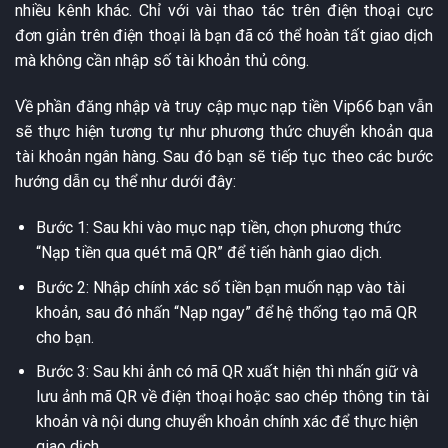
nhiều kênh khác. Chỉ với vài thao tác trên điện thoại cực
đơn giản trên điện thoại là bạn đã có thể hoàn tất giao dịch
mà không cần nhập số tài khoản thủ công.
Về phần đăng nhập và truy cập mục nạp tiền Vip66 bạn vẫn
sẽ thực hiện tương tự như phương thức chuyển khoản qua
tài khoản ngân hàng. Sau đó bạn sẽ tiếp tục theo các bước
hướng dẫn cụ thể như dưới đây:
Bước 1: Sau khi vào mục nạp tiền, chọn phương thức
“Nạp tiền qua quét mã QR” để tiến hành giao dịch.
Bước 2: Nhập chính xác số tiền bạn muốn nạp vào tài
khoản, sau đó nhấn “Nạp ngay” để hệ thống tạo mã QR
cho bạn.
Bước 3: Sau khi ảnh có mã QR xuất hiện thì nhấn giữ và
lưu ảnh mã QR về điện thoại hoặc sao chép thông tin tài
khoản và nội dung chuyển khoản chính xác để thực hiện
giao dịch.